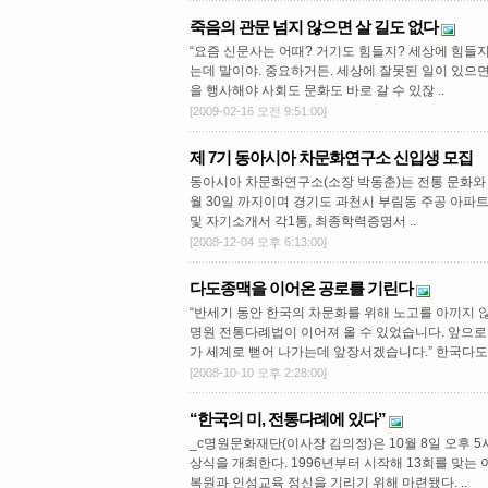
죽음의 관문 넘지 않으면 살 길도 없다
“요즘 신문사는 어때? 거기도 힘들지? 세상에 힘들지
는데 말이야. 중요하거든. 세상에 잘못된 일이 있으
을 행사해야 사회도 문화도 바로 갈 수 있잖 ..
[2009-02-16 오전 9:51:00]
제 7기 동아시아 차문화연구소 신입생 모집
동아시아 차문화연구소(소장 박동춘)는 전통 문화와
월 30일 까지이며 경기도 과천시 부림동 주공 아파트
및 자기소개서 각1통, 최종학력증명서 ..
[2008-12-04 오후 6:13:00]
다도종맥을 이어온 공로를 기린다
“반세기 동안 한국의 차문화를 위해 노고를 아끼지 
명원 전통다례법이 이어져 올 수 있었습니다. 앞으
가 세계로 뻗어 나가는데 앞장서겠습니다.” 한국다도종가
[2008-10-10 오후 2:28:00]
“한국의 미, 전통다례에 있다”
_c명원문화재단(이사장 김의정)은 10월 8일 오후 
상식을 개최한다. 1996년부터 시작해 13회를 맞는
복원과 인성교육 정신을 기리기 위해 마련됐다. ..