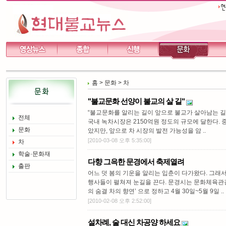
홈
>
문화
>
차
"불교문화 선양이 불교의 살 길"
“불교문화를 알리는 길이 앞으로 불교가 살아남는 길
전체
국내 녹차시장은 2150억원 정도의 규모에 달한다. 
문화
았지만, 앞으로 차 시장의 발전 가능성을 암 ..
[2010-03-08 오후 5:35:00]
차
학술·문화재
다향 그윽한 문경에서 축제열려
출판
어느 덧 봄의 기운을 알리는 입춘이 다가왔다. 그래
행사들이 펼쳐져 눈길을 끈다. 문경시는 문화체육관
의 숨결 차의 향연’ 으로 정하고 4월 30일~5월 9일 ..
[2010-02-08 오후 2:52:00]
설차례, 술 대신 차공양 하세요