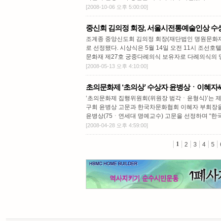
[2008-10-06 오후 5:00:00]
중신회 김의정 회장, 서울시전통예술인상 수
조계종 중앙신도회 김의정 회장(재단법인 명원문화재
로 선정됐다. 시상식은 5월 14일 오전 11시 조선
문화재 제27호 궁중다례의식 보유자로 다례의식의 명
[2008-05-13 오후 4:10:00]
초의문화제 ‘초의상’ 수상자 윤병상ㆍ이혜자
‘초의문화제 집행위원회(위원장 범각ㆍ윤형식)’는 제
구회 윤병상 고문과 한국차문화협회 이혜자 부회장
윤병상(75ㆍ연세대 명예교수) 고문을 선정하며 “한국
[2008-04-28 오후 4:59:00]
1
2
3
4
5