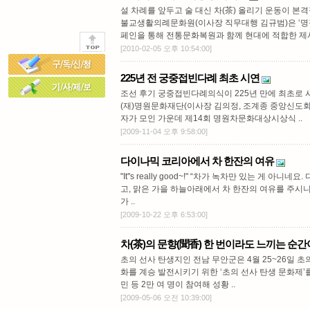
설 차례를 앞두고 술 대신 차(茶) 올리기 운동이 
불교생활의례문화원(이사장 직무대행 김규범)은 ‘명
페인을 통해 전통문화복원과 함께 현대에 적합한 제사
[2010-02-05 오후 10:54:00]
225년 전 궁중접빈다례 최초 시연
조선 후기 궁중접빈다례의식이 225년 만에 최초로 
(재)명원문화재단(이사장 김의정, 조계종 중앙신도회장
자가 모인 가운데 제14회 명원차문화대상시상식 ..
[2009-11-04 오후 9:58:00]
다이나믹 코리아에서 차 한잔의 여유
"It''s really good~!" “차가 녹차만 있는 게 
고, 맑은 가을 하늘아래에서 차 한잔의 여유를 주시니
가 ..
[2009-10-22 오후 6:53:00]
차(茶)의 문향(聞香) 한 번이라도 느끼는 순간
초의 선사 탄생지인 전남 무안군은 4월 25~26일 초
화를 계승 발전시키기 위한 ‘초의 선사 탄생 문화제’를
민 등 2만 여 명이 참여해 성황 ..
[2009-05-06 오전 10:39:00]