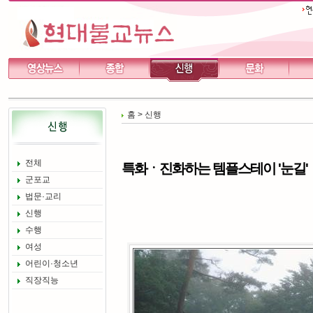
홈
>
신행
전체
특화ㆍ진화하는 템플스테이 '눈길'
군포교
법문·교리
신행
수행
여성
어린이·청소년
직장직능