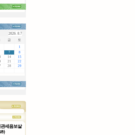
2026. 8.7
목
금
토
1
7
8
3
14
15
0
21
22
7
28
29
님관세음보살
6하