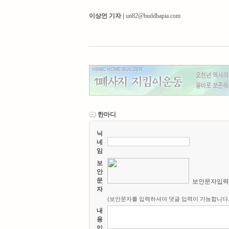
이상언 기자
|
un82@buddhapia.com
한마디
닉
네
임
보
안
문
보안문자입
자
(보안문자를 입력하셔야 댓글 입력이 가능합니다.
내
용
입