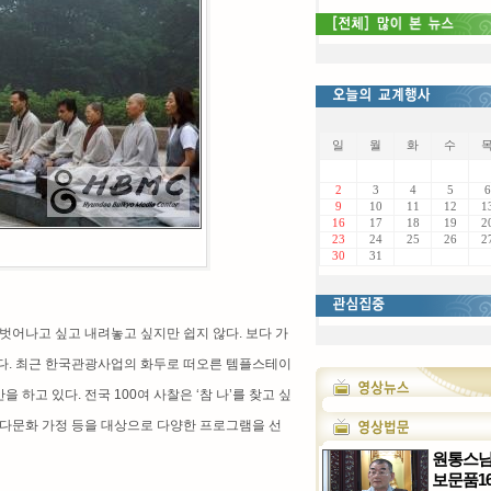
일
월
화
수
2
3
4
5
6
9
10
11
12
1
16
17
18
19
2
23
24
25
26
2
30
31
벗어나고 싶고 내려놓고 싶지만 쉽지 않다. 보다 가
구한다. 최근 한국관광사업의 화두로 떠오른 템플스테이
하고 있다. 전국 100여 사찰은 ‘참 나’를 찾고 싶
, 다문화 가정 등을 대상으로 다양한 프로그램을 선
원통스
보문품1