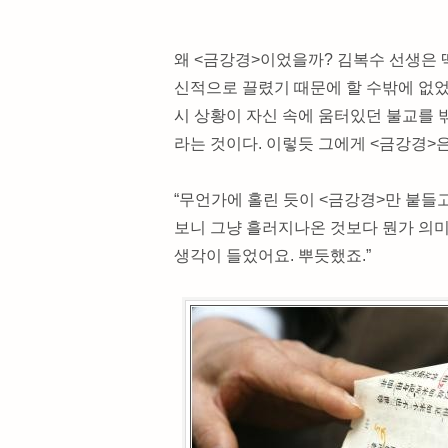
왜 <금강경>이었을까? 김복수 선생은 
신적으로 끌렸기 때문에 할 수밖에 없었
시 상황이 자신 속에 움터있던 불교를
라는 것이다. 이렇듯 그에게 <금강경>
“무언가에 홀린 듯이 <금강경>만 붙들
보니 그냥 흘러지나온 것보다 뭔가 의미
생각이 들었어요. 뿌듯했죠.”