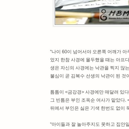
“나이 60이 넘어서야 오른쪽 어깨가 
었지 한참 사경에 몰두했을 때는 아프다
생은 자신의 사경에는 낙관을 찍지 않는다
불심이 곧 김복수 선생의 낙관이 된 것
틈틈이 <금강경> 사경에만 매달려 있
그 빈틈은 부인 조옥순 여사가 맡았다.
뒤에서 부인은 싫은 기색 한번도 없이 
“아이들과 잘 놀아주지도 못하고 집안일